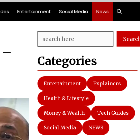
ides
Entertainment
Social Media
News
Search
Searc
’ –
Categories
Entertainment
Explainers
Health & Lifestyle
Money & Wealth
Tech Guides
Social Media
NEWS