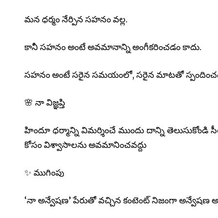
మన ధర్మం నేర్పిన సహనం వల్ల.
కానీ సహనం అంటే అవమానాన్ని అంగీకరించడం కాదు.
సహనం అంటే సరైన సమయంలో, సరైన మాటతో స్పందించ
🌸 నా విజ్ఞప్తి
హిందూ ధర్మాన్ని విమర్శించే ముందు దాన్ని తెలుసుకోండి సీ
కోసం విశ్వాసాలను అవమానించవద్దు
✨ ముగింపు
‘నా అన్వేషణ’ పేరుతో వచ్చిన కంటెంట్ నిజంగా అన్వేషణ 