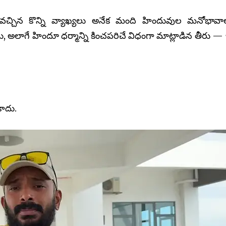
చ్చిన కొన్ని వ్యాఖ్యలు అనేక మంది హిందువుల మనోభావాల
ు, అలాగే హిందూ ధర్మాన్ని కించపరిచే విధంగా మాట్లాడిన తీరు 
కాదు.