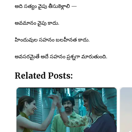
అది సత్యం వైపు తీసుకెళ్లాలి —
అవమానం వైపు కాదు.
హిందువుల సహనం బలహీనత కాదు.
అవసరమైతే అదే సహనం ప్రశ్నగా మారుతుంది.
Related Posts: