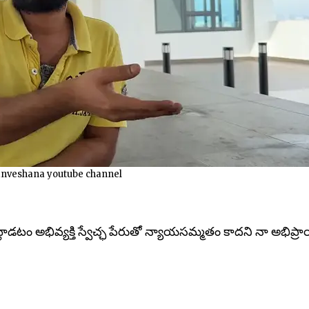
anveshana youtube channel
లాడటం అభివ్యక్తి స్వేచ్ఛ పేరుతో న్యాయసమ్మతం కాదని నా అభిప్ర