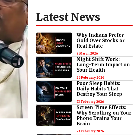
Latest News
Why Indians Prefer
Gold Over Stocks or
Real Estate
8 March 2026
Night Shift Work:
Long-Term Impact on
Your Health
26 February 2026
Poor Sleep Habits:
Daily Habits That
Destroy Your Sleep
23 February 2026
Screen Time Effects:
Why Scrolling on Your
Phone Drains Your
Brain
23 February 2026