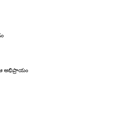
డం
 ఆ అభిప్రాయం