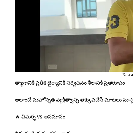
Naa 
త్యాగానికి ప్రతీక ధైర్యానికి నిర్వచనం శీలానికి ప్రతిరూపం
అలాంటి మహోన్నత వ్యక్తిత్వాన్ని తక్కువచేసే మాటలు మాట్
🔥 విమర్శ vs అవమానం