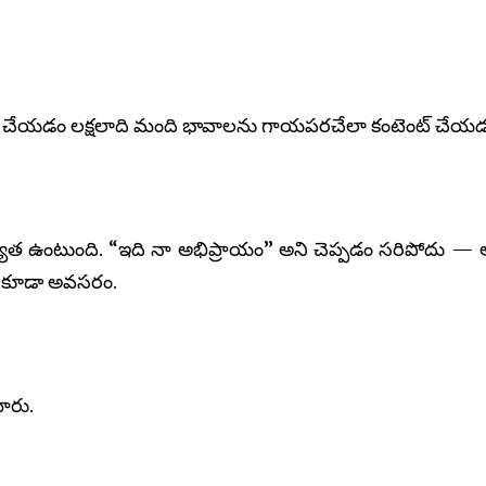
వా చేయడం లక్షలాది మంది భావాలను గాయపరచేలా కంటెంట్ చేయ
క బాధ్యత ఉంటుంది. “ఇది నా అభిప్రాయం” అని చెప్పడం సరిపోదు —
న కూడా అవసరం.
ారు.