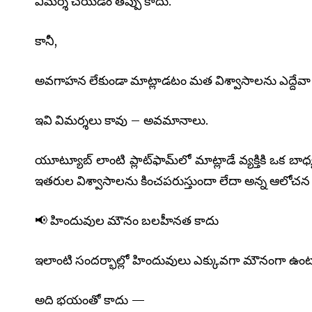
విమర్శ చేయడం తప్పు కాదు.
కానీ,
అవగాహన లేకుండా మాట్లాడటం మత విశ్వాసాలను ఎద్దే
ఇవి విమర్శలు కావు – అవమానాలు.
యూట్యూబ్ లాంటి ప్లాట్‌ఫామ్‌లో మాట్లాడే వ్యక్తికి ఒ
ఇతరుల విశ్వాసాలను కించపరుస్తుందా లేదా అన్న ఆలోచ
📢 హిందువుల మౌనం బలహీనత కాదు
ఇలాంటి సందర్భాల్లో హిందువులు ఎక్కువగా మౌనంగా ఉంట
అది భయంతో కాదు —