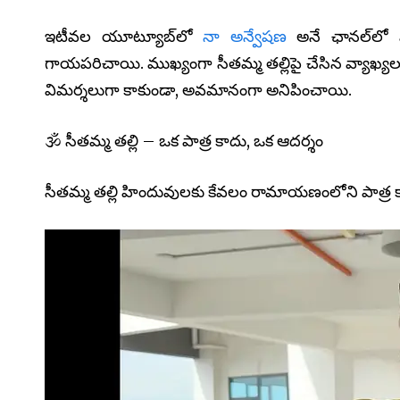
ఇటీవల యూట్యూబ్‌లో
నా అన్వేషణ
అనే ఛానల్‌లో వ
గాయపరిచాయి. ముఖ్యంగా సీతమ్మ తల్లిపై చేసిన వ్యాఖ్యల
విమర్శలుగా కాకుండా, అవమానంగా అనిపించాయి.
🕉️ సీతమ్మ తల్లి – ఒక పాత్ర కాదు, ఒక ఆదర్శం
సీతమ్మ తల్లి హిందువులకు కేవలం రామాయణంలోని పాత్ర 