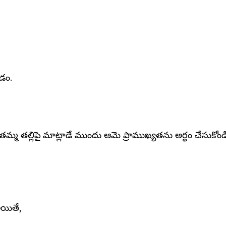
డం.
తమ్మ తల్లిపై మాట్లాడే ముందు ఆమె ప్రాముఖ్యతను అర్థం చేసుకోండి వ
అయితే,