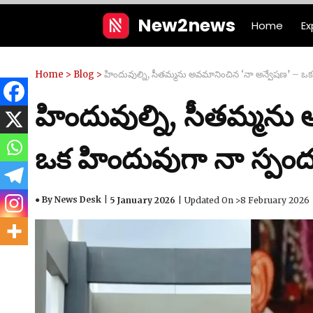
Skip
New2news
Home
Ex
to
content
Home
>
Blog
>
హిందువుల్ని, సీతమ్మను అవమానించిన ‘నా అన్వేషణ’ – ఒ
హిందువుల్ని, సీతమ్మను
ఒక హిందువుగా నా స్పం
● By News Desk
5 January 2026
Updated On >
8 February 2026