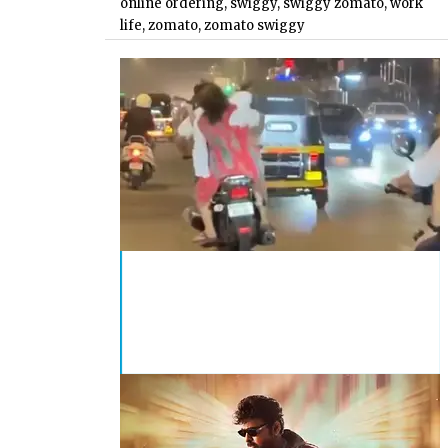
online ordering
,
swiggy
,
swiggy zomato
,
work
life
,
zomato
,
zomato swiggy
Couple Fight on Bike Shocks
Public: Girl Hits Man From
Behind on Busy Road