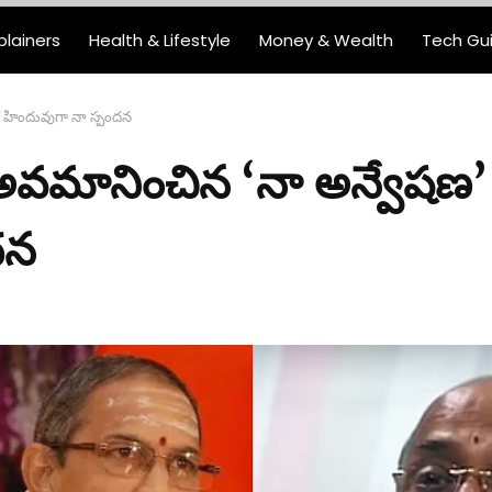
plainers
Health & Lifestyle
Money & Wealth
Tech Gu
క హిందువుగా నా స్పందన
 అవమానించిన ‘నా అన్వేషణ
దన